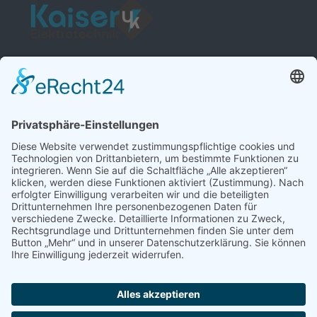
Friedrichstrasse 12, 56422 Wirges
Mo - Fr: 07.00 - 12.30 und 14.00 - 17.00 Uhr
+49 26 02 / 93416-0
info@ulikaiserelektrotechnik.de
Home
Datenschutz
Kontakt
Cookies
Impressum
©
2026
Uli Kaiser Elektrotechnik. Alle Rechte vorbehalten.